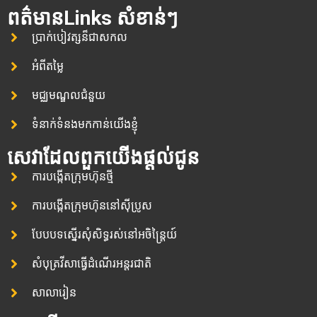
ពត៌មានLinks សំខាន់ៗ
ប្រាក់បៀវត្សន៏ជាសកល
អំពីតម្លៃ
មជ្ឈមណ្ឌលជំនួយ
ទំនាក់ទំនងមកកាន់យើងខ្ញុំ
សេវាដែលពួកយើងផ្តល់ជូន
ការបង្កើតក្រុមហ៊ុនថ្មី
ការបង្កើតក្រុមហ៊ុននៅស៊ីប្រូស
បែបបទស្នើរសុំសិទ្ធរស់នៅអចិន្ត្រៃយ៍
សំបុត្រវីសាធ្វើដំណើរអន្តរជាតិ
សាលារៀន