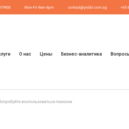
 079903
Mon-Fri 9am-6pm
contact@yobbi.com.sg
+65 
слуги
О нас
Цены
Бизнес-аналитика
Вопросы
 Попробуйте воспользоваться поиском.