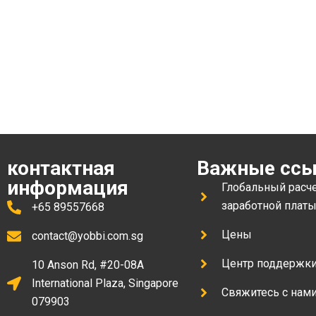
Зарегистрируй свою ком
Сингапуре
контактная
Важные сс
информация
Глобальный расч
заработной плат
+65 89557668
Цены
contact@yobbi.com.sg
Центр поддержк
10 Anson Rd, #20-08A
International Plaza, Singapore
Свяжитесь с нам
079903