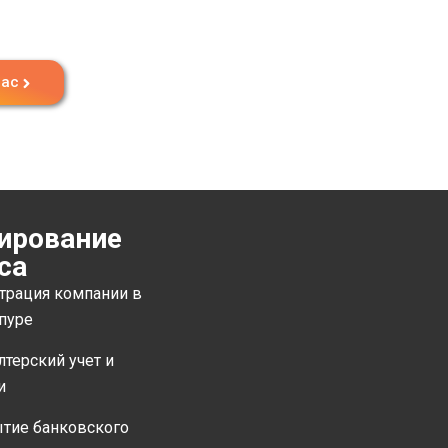
час
ирование
са
трация компании в
пуре
лтерский учет и
и
тие банковского