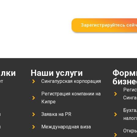
панию в
Зарегистрируйтесь сей
ылки
Наши услуги
Форм
бизне
ет
Сингапурская корпорация
ы
Регис
Регистрация компании на
Синга
Кипре
Бухга
и
Заявка на PR
налог
и
Международная виза
Откры