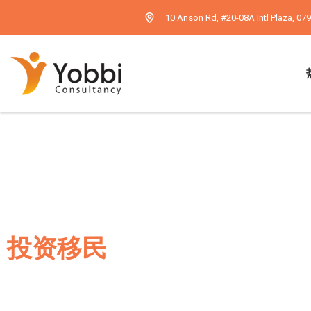
10 Anson Rd, #20-08A Intl Plaza, 07
投资移民