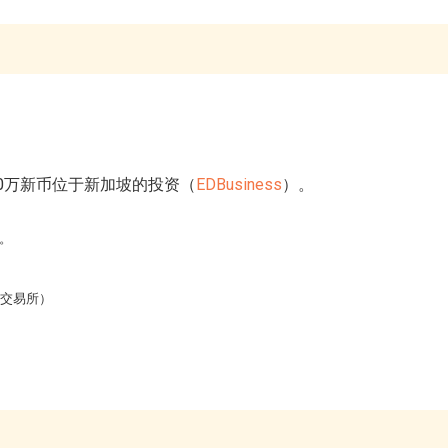
00万新币位于新加坡的投资（
EDBusiness
）。
模。
的交易所）